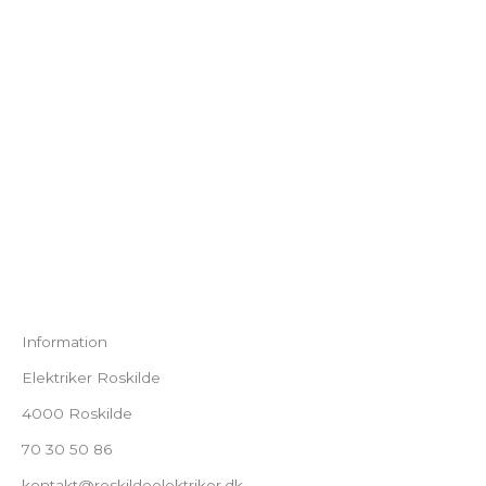
Information
Elektriker Roskilde
4000 Roskilde
70 30 50 86
kontakt@roskildeelektriker.dk